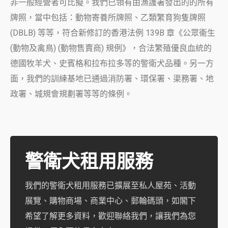
非一般經營者可比擬。我們已領有由漁護署發出的的所有
牌照，當中包括：動物寄養所牌照、乙類繁育狗隻牌照
(DBLB)
等等，符合新修訂的香港法例
139B
章《公眾衞生
(
動物及禽鳥
) (
動物售賣商
)
規例》，合法繁殖優良血統的
德國牧羊犬、史賓格和拉布拉多等的警衛犬品種。另一方
面，我們的訓練基地已通過消防署、環保署、渠務署、地
政署、城規會規劃署等等的條例。
警衛犬租用服務
我們的警衛犬租用服務已擴展至私人屋苑、活動
展覽、購物商場、商業中心、郵輪碼頭，如閣下
希望了解更多資料，歡迎聯絡我們，讓我們為您