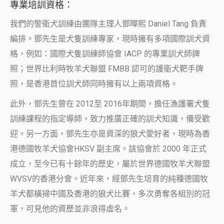
專業培訓資格：
我們的警衛犬訓練由團隊主理人鄧曄熙
Daniel Tang
負責
編排。鄧先生是犬隻訓練專家，現時擁有多項國際訓犬資
格，例如：國際犬隻訓練師協會
IACP
的專業訓犬師牌
照；世界比利時牧羊犬聯盟
FMBB
認可的護衛犬靶手牌
照，是香港首位訓犬師同時擁有以上兩項資格。
此外，鄧先生曾在
2012
至
2016
年期間，擔任漁護署犬隻
訓練課程的指定導師，致力推廣正確的訓犬知識，備受歡
迎。另一方面，鄧先生亦是資深的狼犬愛好者，現時為香
港德國牧羊犬協會
HKSV
副主席。該協會於
2000
年正式
成立，至今已有十餘年的歷史，屬於世界德國牧羊犬聯盟
WVSV
的香港分會。近年來，經鄧先生培育的純種德國牧
羊犬都橫掃中國及香港的狼犬比賽，多次勇奪各組別的冠
軍，可見他的資歷並非浪得虛名。