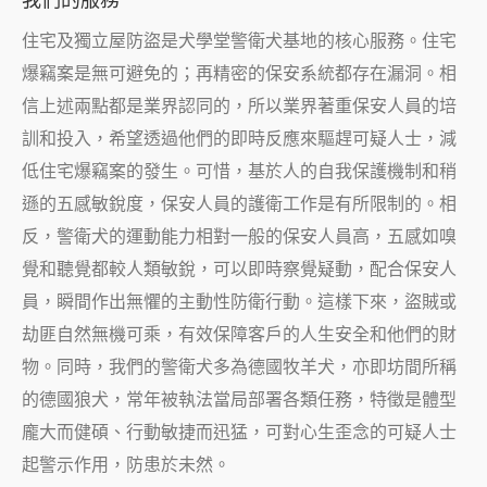
住宅及獨立屋防盜是犬學堂警衛犬基地的核心服務。住宅
爆竊案是無可避免的；再精密的保安系統都存在漏洞。相
信上述兩點都是業界認同的，所以業界著重保安人員的培
訓和投入，希望透過他們的即時反應來驅趕可疑人士，減
低住宅爆竊案的發生。可惜，基於人的自我保護機制和稍
遜的五感敏銳度，保安人員的護衛工作是有所限制的。相
反，警衛犬的運動能力相對一般的保安人員高，五感如嗅
覺和聽覺都較人類敏銳，可以即時察覺疑動，配合保安人
員，瞬間作出無懼的主動性防衛行動。這樣下來，盜賊或
劫匪自然無機可乘，有效保障客戶的人生安全和他們的財
物。同時，我們的警衛犬多為德國牧羊犬，亦即坊間所稱
的德國狼犬，常年被執法當局部署各類任務，特徵是體型
龐大而健碩、行動敏捷而迅猛，可對心生歪念的可疑人士
起警示作用，防患於未然。