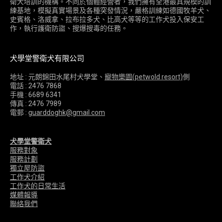
衛犬培訓的機構。不同於個體經營者，我們擁有全港最具規模的訓
練基地，模擬真實場景及各種突發情況，嚴格訓練如德國牧羊犬、
史賓格、洛威拿、拉布拉多犬、比高犬等等的工作犬投入保安工
作，執行護衛防盜、搜爆搜毒的任務。
犬學堂警衛犬有限公司
地址 : 元朗錦田水尾村犬學堂、
寵物樂園(petwold resort)
側
電話 : 2476 7868
手機 : 6689 6341
傳真 : 2476 7989
電郵 :
guarddoghk@gmail.com
犬學堂警衛犬
服務對象
服務計劃
獨立屋防盜
工作犬介紹
工作犬的日常生活
媒體報導
聯絡我們