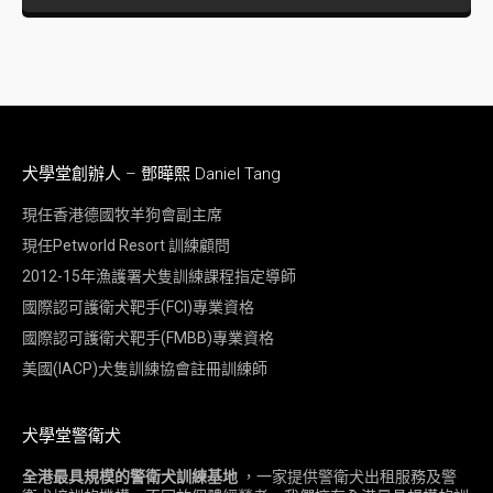
犬學堂創辦人 – 鄧曄熙 Daniel Tang
現任香港德國牧羊狗會副主席
現任Petworld Resort 訓練顧問
2012-15年漁護署犬隻訓練課程指定導師
國際認可護衛犬靶手(FCI)專業資格
國際認可護衛犬靶手(FMBB)專業資格
美國(IACP)犬隻訓練協會註冊訓練師
犬學堂警衛犬
全港最具規模的警衛犬訓練基地
，一家提供警衛犬出租服務及警